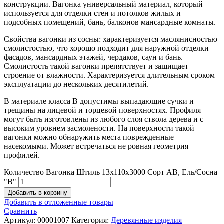
конструкции. Вагонка универсальный материал, который
используется для отделки стен и потолков жилых и
подсобных помещений, бань, балконов мансардные комнаты.
Свойства вагонки из сосны: характеризуется маслянисностью
смолистостью, что хорошо подходит для наружной отделки
фасадов, мансардных этажей, чердаков, саун и бань.
Смолистость такой вагонки препятствует и защищает
строение от влажности. Характеризуется длительным сроком
эксплуатации до нескольких десятилетий.
В материале класса В допустимы выпадающие сучки и
трещины на лицевой и торцевой поверхностях. Профиля
могут быть изготовлены из любого слоя ствола дерева и с
высоким уровнем засмолености. На поверхности такой
вагонки можно обнаружить места поврежденные
насекомыми. Может встречаться не ровная геометрия
профилей.
Количество Вагонка Штиль 13х110х3000 Сорт АВ, Ель/Сосна
"В"
Добавить в корзину
Добавить в отложенные товары
Сравнить
Артикул:
00001007
Категория:
Деревянные изделия