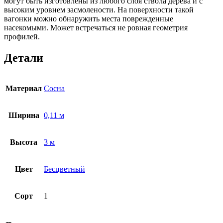
могут быть изготовлены из любого слоя ствола дерева и с
высоким уровнем засмолености. На поверхности такой
вагонки можно обнаружить места поврежденные
насекомыми. Может встречаться не ровная геометрия
профилей.
Детали
Материал
Сосна
Ширина
0,11 м
Высота
3 м
Цвет
Бесцветный
Сорт
1