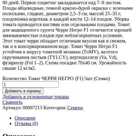
90 дней. Первое соцветие закладывается над 7–9 листом.
Плоды яйцевидные, темной красно-бурой окраски с зелеными
полосками, гладкие, диаметром 2,5–3 см, массой 25–35 г,
плодоножка короткая, в каждой кисти 12–14 плодов. Уборка
томата проводится кистями или отдельными плодами. Томат
для защищенного грунта Черри Негро F1 отличается хорошей
завязываемостью плодов при неблагоприятных условиях.
Этот томат черри обладает отличным вкусом как в свежем,
так и в консервированном виде. Томат Черри Негро F1
устойчив к вирусу томатной мозаики (TоMV), желтого
скручивания листьев (TYLCV), вертициллезу (Va, Vd),
фузариозу (Fol 1–2). Схема посадки 70х40 см. Урожайность
свыше 12 кг/м2.
Количество Томат ЧЕРРИ НЕГРО (F1) 5шт (Семко)
Добавить в корзину
Добавить в отложенные товары
Сравнить
Артикул:
00007213
Категория:
Семена
Описание
Отзывы (0)