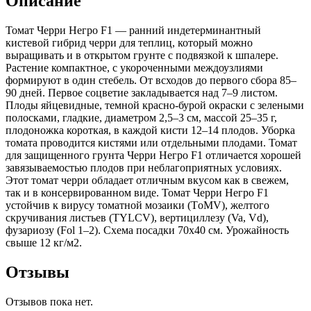
Описание
Томат Черри Негро F1 — ранний индетерминантный
кистевой гибрид черри для теплиц, который можно
выращивать и в открытом грунте с подвязкой к шпалере.
Растение компактное, с укороченными междоузлиями
формируют в один стебель. От всходов до первого сбора 85–
90 дней. Первое соцветие закладывается над 7–9 листом.
Плоды яйцевидные, темной красно-бурой окраски с зелеными
полосками, гладкие, диаметром 2,5–3 см, массой 25–35 г,
плодоножка короткая, в каждой кисти 12–14 плодов. Уборка
томата проводится кистями или отдельными плодами. Томат
для защищенного грунта Черри Негро F1 отличается хорошей
завязываемостью плодов при неблагоприятных условиях.
Этот томат черри обладает отличным вкусом как в свежем,
так и в консервированном виде. Томат Черри Негро F1
устойчив к вирусу томатной мозаики (TоMV), желтого
скручивания листьев (TYLCV), вертициллезу (Va, Vd),
фузариозу (Fol 1–2). Схема посадки 70х40 см. Урожайность
свыше 12 кг/м2.
Отзывы
Отзывов пока нет.