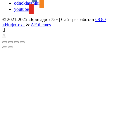
odnoklassniki
youtube
© 2021-2025 «Бригадир 72»
|
Сайт разработан
ООО
«Инфотех»
&
AF themes
.
X